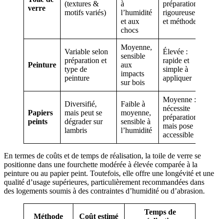
(textures &
à
préparation
verre
motifs variés)
l’humidité
rigoureuse
et aux
et méthode
chocs
Moyenne,
Variable selon
Élevée :
sensible
préparation et
rapide et
Peinture
aux
type de
simple à
impacts
peinture
appliquer
sur bois
Moyenne :
Diversifié,
Faible à
nécessite
Papiers
mais peut se
moyenne,
préparation,
peints
dégrader sur
sensible à
mais pose
lambris
l’humidité
accessible
En termes de coûts et de temps de réalisation, la toile de verre se
positionne dans une fourchette modérée à élevée comparée à la
peinture ou au papier peint. Toutefois, elle offre une longévité et une
qualité d’usage supérieures, particulièrement recommandées dans
des logements soumis à des contraintes d’humidité ou d’abrasion.
Temps de
Méthode
Coût estimé