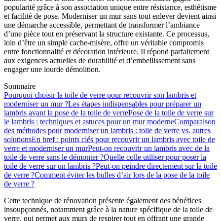
popularité grâce à son association unique entre résistance, esthétisme
et facilité de pose. Moderniser un mur sans tout enlever devient ainsi
une démarche accessible, permettant de transformer l’ambiance
d’une pièce tout en préservant la structure existante. Ce processus,
loin d’être un simple cache-misère, offre un véritable compromis
entre fonctionnalité et décoration intérieure. Il répond parfaitement
aux exigences actuelles de durabilité et d’embellissement sans
engager une lourde démolition.
Sommaire
Pourquoi choisir la toile de verre pour recouvrir son lambris et
moderniser un mur ?
Les étapes indispensables pour préparer un
lambris avant la pose de la toile de verre
Pose de la toile de verre sur
le lambris : techniques et astuces pour un mur moderne
Comparaison
des méthodes pour moderniser un lambris : toile de verre vs. autres
solutions
En bref : points clés pour recouvrir un lambris avec toile de
verre et moderniser un mur
Peut-on recouvrir un lambris avec de la
toile de verre sans le démonter ?
Quelle colle utiliser pour poser la
toile de verre sur un lambris ?
Peut-on peindre directement sur la toile
de verre ?
Comment éviter les bulles d’air lors de la pose de la toile
de verre ?
Cette technique de rénovation présente également des bénéfices
insoupçonnés, notamment grâce à la nature spécifique de la toile de
verre, qui permet aux murs de respirer tout en offrant une grande