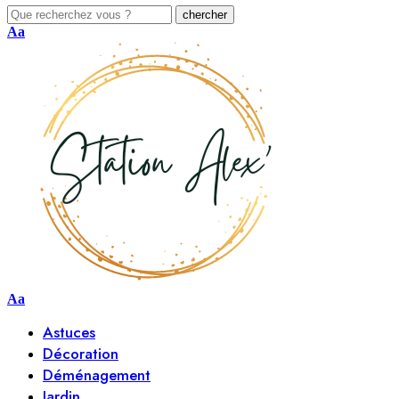
Aa
Aa
Astuces
Décoration
Déménagement
Jardin