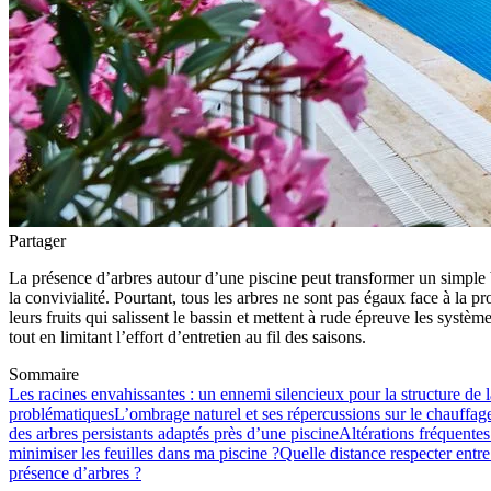
Partager
La présence d’arbres autour d’une piscine peut transformer un simple b
la convivialité. Pourtant, tous les arbres ne sont pas égaux face à la 
leurs fruits qui salissent le bassin et mettent à rude épreuve les systèm
tout en limitant l’effort d’entretien au fil des saisons.
Sommaire
Les racines envahissantes : un ennemi silencieux pour la structure de l
problématiques
L’ombrage naturel et ses répercussions sur le chauffage
des arbres persistants adaptés près d’une piscine
Altérations fréquentes
minimiser les feuilles dans ma piscine ?
Quelle distance respecter entre
présence d’arbres ?