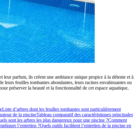
t leur parfum, ils créent une ambiance unique propice à la détente et à
 de leurs feuilles tombantes abondantes, leurs racines envahissantes ou
 pour préserver la beauté et la fonctionnalité de cet espace aquatique,
ne
Liste d’arbres dont les feuilles tombantes sont particulièrement
 autour de la piscine
Tableau comparatif des caractéristiques principales
els sont les arbres les plus dangereux pour une piscine ?
Comment
mpliquer l’entretien ?
Quels outils facilitent l’entretien de la piscine en