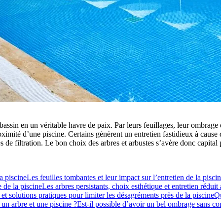
assin en un véritable havre de paix. Par leurs feuillages, leur ombrage e
proximité d’une piscine. Certains génèrent un entretien fastidieux à cause
es de filtration. Le bon choix des arbres et arbustes s’avère donc capital
a piscine
Les feuilles tombantes et leur impact sur l’entretien de la pisci
 de la piscine
Les arbres persistants, choix esthétique et entretien réduit
 et solutions pratiques pour limiter les désagréments près de la piscine
Qu
 un arbre et une piscine ?
Est-il possible d’avoir un bel ombrage sans co