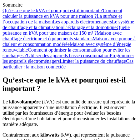
Sommaire
Qu’est-ce que le kVA et pourquoi est-il important ?
Comment
calculer la puissance en kVA pour une maison ?
La surface et
l’occupation de la maison
Les appareils électroménagers
Le système
de chauffage et la climatisation
L’éclairage et la domotique
Quelle
puissance en kVA pour une maison de 150 m² ?
Maison avec
chauffage électrique et équipements standards
Maison avec pompe à
chaleur et consommation modérée
Maison avec système d’énergie
renouvelable
Comment optimiser la consommation pour éviter les
surcharges ?
Utiliser des appareils basse consommation
Programmer
les appareils électroménagers
Limiter la puissance du chauffage
Cas
particulier : la maison connectée
Qu’est-ce que le kVA et pourquoi est-il
important ?
Le
kilovoltampère
(kVA) est une unité de mesure qui représente la
puissance apparente d’une installation électrique. Il est souvent
utilisé par les fournisseurs d’énergie pour évaluer les besoins
électriques d’une habitation et pour dimensionner les installations de
manière adéquate.
Contrairement aux
kilowatts
(kW), qui représentent la puissance