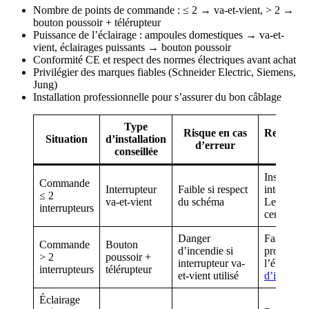
Nombre de points de commande : ≤ 2 → va-et-vient, > 2 →
bouton poussoir + télérupteur
Puissance de l’éclairage : ampoules domestiques → va-et-
vient, éclairages puissants → bouton poussoir
Conformité CE et respect des normes électriques avant achat
Privilégier des marques fiables (Schneider Electric, Siemens,
Jung)
Installation professionnelle pour s’assurer du bon câblage
Type
Risque en cas
Recomma
Situation
d’installation
d’erreur
princ
conseillée
Installer
Commande
Interrupteur
Faible si respect
interrupte
≤ 2
va-et-vient
du schéma
Legrand o
interrupteurs
certifié C
Danger
Faire appe
Commande
Bouton
d’incendie si
profession
> 2
poussoir +
interrupteur va-
l’électricit
interrupteurs
télérupteur
et-vient utilisé
d’infos
)
Éclairage