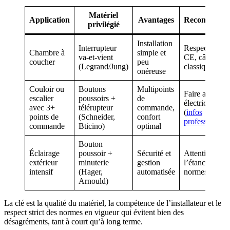
Matériel
Application
Avantages
Recommanda
privilégié
Installation
Interrupteur
Respecter no
Chambre à
simple et
va-et-vient
CE, câblage
coucher
peu
(Legrand/Jung)
classique
onéreuse
Couloir ou
Boutons
Multipoints
Faire appel à 
escalier
poussoirs +
de
électricien qua
avec 3+
télérupteur
commande,
(
infos
points de
(Schneider,
confort
professionnell
commande
Bticino)
optimal
Bouton
Éclairage
poussoir +
Sécurité et
Attention à
extérieur
minuterie
gestion
l’étanchéité et
intensif
(Hager,
automatisée
normes IP
Arnould)
La clé est la qualité du matériel, la compétence de l’installateur et le
respect strict des normes en vigueur qui évitent bien des
désagréments, tant à court qu’à long terme.