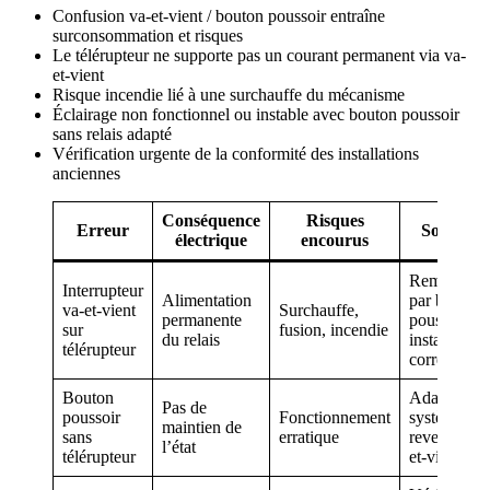
Confusion va-et-vient / bouton poussoir entraîne
surconsommation et risques
Le télérupteur ne supporte pas un courant permanent via va-
et-vient
Risque incendie lié à une surchauffe du mécanisme
Éclairage non fonctionnel ou instable avec bouton poussoir
sans relais adapté
Vérification urgente de la conformité des installations
anciennes
Conséquence
Risques
Erreur
Solutions
électrique
encourus
Remplacer
Interrupteur
Alimentation
par bouton
va-et-vient
Surchauffe,
permanente
poussoir +
sur
fusion, incendie
du relais
installation
télérupteur
correcte
Bouton
Adapter
Pas de
poussoir
Fonctionnement
système ou
maintien de
sans
erratique
revenir à va
l’état
télérupteur
et-vient