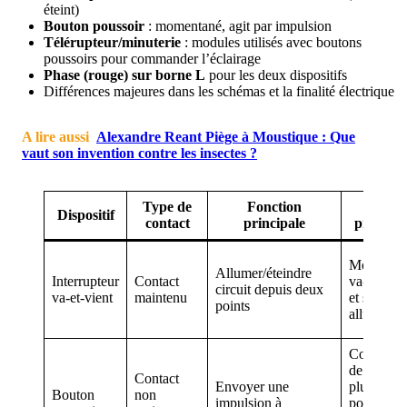
éteint)
Bouton poussoir
: momentané, agit par impulsion
Télérupteur/minuterie
: modules utilisés avec boutons
poussoirs pour commander l’éclairage
Phase (rouge) sur borne L
pour les deux dispositifs
Différences majeures dans les schémas et la finalité électrique
A lire aussi
Alexandre Reant Piège à Moustique : Que
vaut son invention contre les insectes ?
Type de
Fonction
Usage
Dispositif
contact
principale
privilégi
Montage
Allumer/éteindre
Interrupteur
Contact
va-et-vien
circuit depuis deux
va-et-vient
maintenu
et simple
points
allumage
Contrôle
de
Contact
Envoyer une
plusieurs
Bouton
non
impulsion à
points