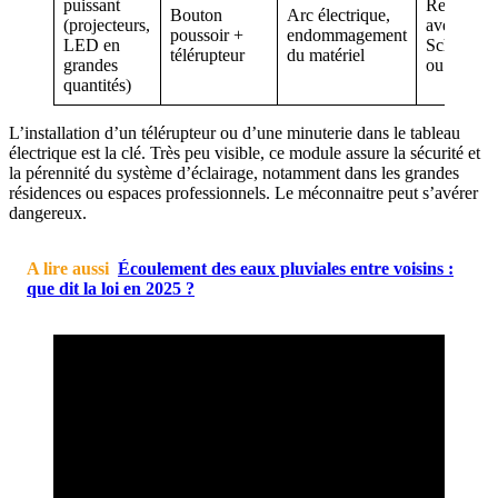
puissant
Respecter
Bouton
Arc électrique,
(projecteurs,
avec équi
poussoir +
endommagement
LED en
Schneider 
télérupteur
du matériel
grandes
ou Hager
quantités)
L’installation d’un télérupteur ou d’une minuterie dans le tableau
électrique est la clé. Très peu visible, ce module assure la sécurité et
la pérennité du système d’éclairage, notamment dans les grandes
résidences ou espaces professionnels. Le méconnaitre peut s’avérer
dangereux.
A lire aussi
Écoulement des eaux pluviales entre voisins :
que dit la loi en 2025 ?