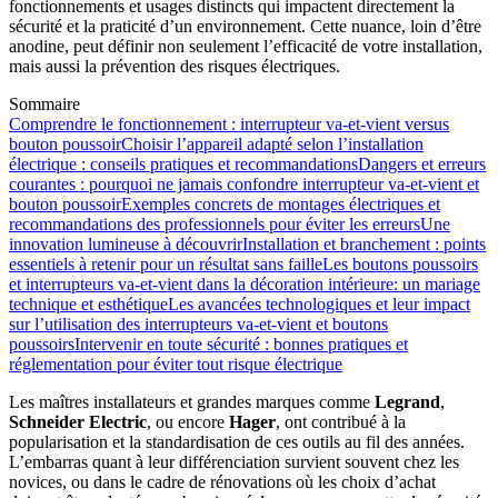
fonctionnements et usages distincts qui impactent directement la
sécurité et la praticité d’un environnement. Cette nuance, loin d’être
anodine, peut définir non seulement l’efficacité de votre installation,
mais aussi la prévention des risques électriques.
Sommaire
Comprendre le fonctionnement : interrupteur va-et-vient versus
bouton poussoir
Choisir l’appareil adapté selon l’installation
électrique : conseils pratiques et recommandations
Dangers et erreurs
courantes : pourquoi ne jamais confondre interrupteur va-et-vient et
bouton poussoir
Exemples concrets de montages électriques et
recommandations des professionnels pour éviter les erreurs
Une
innovation lumineuse à découvrir
Installation et branchement : points
essentiels à retenir pour un résultat sans faille
Les boutons poussoirs
et interrupteurs va-et-vient dans la décoration intérieure: un mariage
technique et esthétique
Les avancées technologiques et leur impact
sur l’utilisation des interrupteurs va-et-vient et boutons
poussoirs
Intervenir en toute sécurité : bonnes pratiques et
réglementation pour éviter tout risque électrique
Les maîtres installateurs et grandes marques comme
Legrand
,
Schneider Electric
, ou encore
Hager
, ont contribué à la
popularisation et la standardisation de ces outils au fil des années.
L’embarras quant à leur différenciation survient souvent chez les
novices, ou dans le cadre de rénovations où les choix d’achat