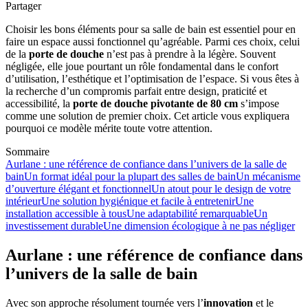
Partager
Choisir les bons éléments pour sa salle de bain est essentiel pour en
faire un espace aussi fonctionnel qu’agréable. Parmi ces choix, celui
de la
porte de douche
n’est pas à prendre à la légère. Souvent
négligée, elle joue pourtant un rôle fondamental dans le confort
d’utilisation, l’esthétique et l’optimisation de l’espace. Si vous êtes à
la recherche d’un compromis parfait entre design, praticité et
accessibilité, la
porte de douche pivotante de 80 cm
s’impose
comme une solution de premier choix. Cet article vous expliquera
pourquoi ce modèle mérite toute votre attention.
Sommaire
Aurlane : une référence de confiance dans l’univers de la salle de
bain
Un format idéal pour la plupart des salles de bain
Un mécanisme
d’ouverture élégant et fonctionnel
Un atout pour le design de votre
intérieur
Une solution hygiénique et facile à entretenir
Une
installation accessible à tous
Une adaptabilité remarquable
Un
investissement durable
Une dimension écologique à ne pas négliger
Aurlane : une référence de confiance dans
l’univers de la salle de bain
Avec son approche résolument tournée vers l’
innovation
et le