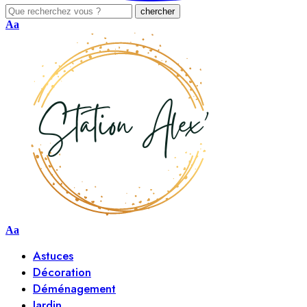
Aa
Aa
Astuces
Décoration
Déménagement
Jardin