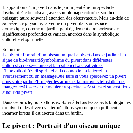
L’apparition d’un pivert dans le jardin peut être un spectacle
fascinant. Ce bel oiseau, avec son plumage coloré et son bec
puissant, attire souvent l’attention des observateurs. Mais au-delà de
sa présence physique, la venue du pivert dans un espace
domestique, comme un jardin, peut également être porteuse de
significations profondes et variées, ancrées dans la symbolique
culturelle et spirituelle.
Sommaire
Le pivert : Portrait d’un oiseau unique
Le pivert dans le jardin : Un
signe de biodiversité
Symbolisme du pivert dans différentes
cultures
La persévérance et la résilience
La créativité et
l’innovation
L’éveil spirituel et la connexion à la terre
Un
avertissement ou un message
Que faire si vous apercevez un pivert
dans votre jardin ?
Protéger les arbres et la biodiversité
Installer des
mangeoires
Observer de manière respectueuse
Mythes et superstitions
autour du pivert
Dans cet article, nous allons explorer à la fois les aspects biologiques
du pivert et les diverses interprétations symboliques qu’il peut
incarner lorsqu’il est aperçu dans un jardin.
Le pivert : Portrait d’un oiseau unique