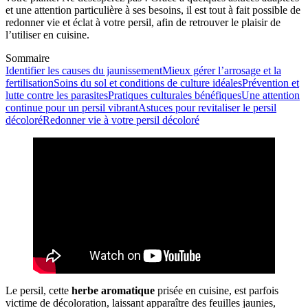
et une attention particulière à ses besoins, il est tout à fait possible de
redonner vie et éclat à votre persil, afin de retrouver le plaisir de
l’utiliser en cuisine.
Sommaire
Identifier les causes du jaunissement
Mieux gérer l’arrosage et la
fertilisation
Soins du sol et conditions de culture idéales
Prévention et
lutte contre les parasites
Pratiques culturales bénéfiques
Une attention
continue pour un persil vibrant
Astuces pour revitaliser le persil
décoloré
Redonner vie à votre persil décoloré
Le persil, cette
herbe aromatique
prisée en cuisine, est parfois
victime de décoloration, laissant apparaître des feuilles jaunies,