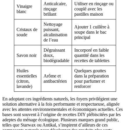
Anticalcaire,
Utiliser en rinçage ou
Vinaigre
rinçage
couplé avec les
blanc
brillant
pastilles maison
Nettoyage
Ajouter 1 cuillère à
Cristaux de
puissant,
soupe dans le bac
soude
alcalinisation
principal
de l’eau
Dégraissant
Incorporé en faible
Savon noir
doux,
quantité dans les
biodégradable
recettes de tablettes
Huiles
Quelques gouttes
essentielles
Arôme et
dans la préparation
(citron,
antibactérien
pour parfumer et
lavande)
renforcer
En adoptant ces ingrédients naturels, les foyers privilégient une
solution alternative à la fois performante et respectueuse, alignée
avec les attentes environnementales et économiques actuelles. Ces
bases sont souvent à l’origine de recettes DIY plébiscitées par les
adeptes du ménage écologique. Plusieurs marques grand public,
telles que Starwax ou Antikal, s’inspirent d’ailleurs de ces