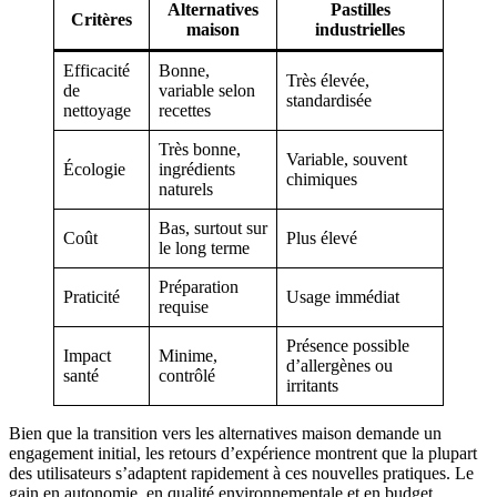
Alternatives
Pastilles
Critères
maison
industrielles
Efficacité
Bonne,
Très élevée,
de
variable selon
standardisée
nettoyage
recettes
Très bonne,
Variable, souvent
Écologie
ingrédients
chimiques
naturels
Bas, surtout sur
Coût
Plus élevé
le long terme
Préparation
Praticité
Usage immédiat
requise
Présence possible
Impact
Minime,
d’allergènes ou
santé
contrôlé
irritants
Bien que la transition vers les alternatives maison demande un
engagement initial, les retours d’expérience montrent que la plupart
des utilisateurs s’adaptent rapidement à ces nouvelles pratiques. Le
gain en autonomie, en qualité environnementale et en budget