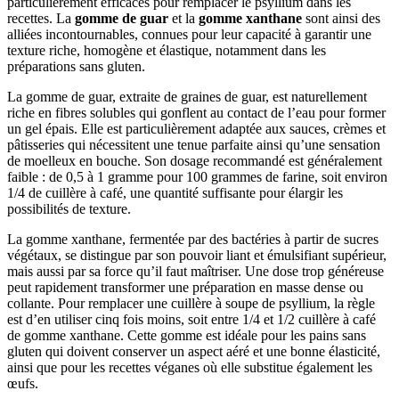
particulièrement efficaces pour remplacer le psyllium dans les
recettes. La
gomme de guar
et la
gomme xanthane
sont ainsi des
alliées incontournables, connues pour leur capacité à garantir une
texture riche, homogène et élastique, notamment dans les
préparations sans gluten.
La gomme de guar, extraite de graines de guar, est naturellement
riche en fibres solubles qui gonflent au contact de l’eau pour former
un gel épais. Elle est particulièrement adaptée aux sauces, crèmes et
pâtisseries qui nécessitent une tenue parfaite ainsi qu’une sensation
de moelleux en bouche. Son dosage recommandé est généralement
faible : de 0,5 à 1 gramme pour 100 grammes de farine, soit environ
1/4 de cuillère à café, une quantité suffisante pour élargir les
possibilités de texture.
La gomme xanthane, fermentée par des bactéries à partir de sucres
végétaux, se distingue par son pouvoir liant et émulsifiant supérieur,
mais aussi par sa force qu’il faut maîtriser. Une dose trop généreuse
peut rapidement transformer une préparation en masse dense ou
collante. Pour remplacer une cuillère à soupe de psyllium, la règle
est d’en utiliser cinq fois moins, soit entre 1/4 et 1/2 cuillère à café
de gomme xanthane. Cette gomme est idéale pour les pains sans
gluten qui doivent conserver un aspect aéré et une bonne élasticité,
ainsi que pour les recettes véganes où elle substitue également les
œufs.