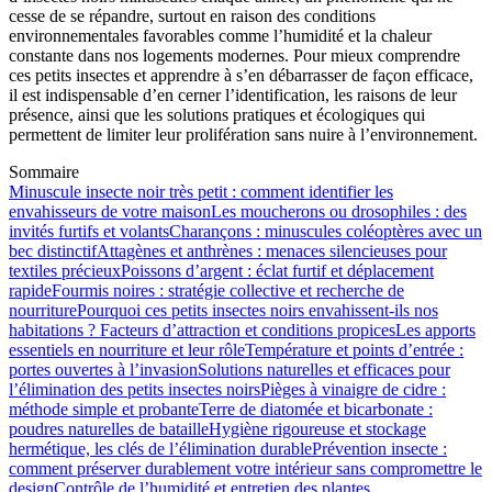
cesse de se répandre, surtout en raison des conditions
environnementales favorables comme l’humidité et la chaleur
constante dans nos logements modernes. Pour mieux comprendre
ces petits insectes et apprendre à s’en débarrasser de façon efficace,
il est indispensable d’en cerner l’identification, les raisons de leur
présence, ainsi que les solutions pratiques et écologiques qui
permettent de limiter leur prolifération sans nuire à l’environnement.
Sommaire
Minuscule insecte noir très petit : comment identifier les
envahisseurs de votre maison
Les moucherons ou drosophiles : des
invités furtifs et volants
Charançons : minuscules coléoptères avec un
bec distinctif
Attagènes et anthrènes : menaces silencieuses pour
textiles précieux
Poissons d’argent : éclat furtif et déplacement
rapide
Fourmis noires : stratégie collective et recherche de
nourriture
Pourquoi ces petits insectes noirs envahissent-ils nos
habitations ? Facteurs d’attraction et conditions propices
Les apports
essentiels en nourriture et leur rôle
Température et points d’entrée :
portes ouvertes à l’invasion
Solutions naturelles et efficaces pour
l’élimination des petits insectes noirs
Pièges à vinaigre de cidre :
méthode simple et probante
Terre de diatomée et bicarbonate :
poudres naturelles de bataille
Hygiène rigoureuse et stockage
hermétique, les clés de l’élimination durable
Prévention insecte :
comment préserver durablement votre intérieur sans compromettre le
design
Contrôle de l’humidité et entretien des plantes