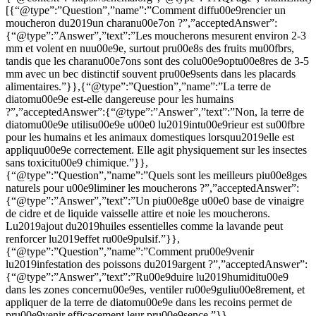
[{“@type”:”Question”,”name”:”Comment diffu00e9rencier un
moucheron du2019un charanu00e7on ?”,”acceptedAnswer”:
{“@type”:”Answer”,”text”:”Les moucherons mesurent environ 2-3
mm et volent en nuu00e9e, surtout pru00e8s des fruits mu00fbrs,
tandis que les charanu00e7ons sont des colu00e9optu00e8res de 3-5
mm avec un bec distinctif souvent pru00e9sents dans les placards
alimentaires.”}},{“@type”:”Question”,”name”:”La terre de
diatomu00e9e est-elle dangereuse pour les humains
?”,”acceptedAnswer”:{“@type”:”Answer”,”text”:”Non, la terre de
diatomu00e9e utilisu00e9e u00e0 lu2019intu00e9rieur est su00fbre
pour les humains et les animaux domestiques lorsquu2019elle est
appliquu00e9e correctement. Elle agit physiquement sur les insectes
sans toxicitu00e9 chimique.”}},
{“@type”:”Question”,”name”:”Quels sont les meilleurs piu00e8ges
naturels pour u00e9liminer les moucherons ?”,”acceptedAnswer”:
{“@type”:”Answer”,”text”:”Un piu00e8ge u00e0 base de vinaigre
de cidre et de liquide vaisselle attire et noie les moucherons.
Lu2019ajout du2019huiles essentielles comme la lavande peut
renforcer lu2019effet ru00e9pulsif.”}},
{“@type”:”Question”,”name”:”Comment pru00e9venir
lu2019infestation des poissons du2019argent ?”,”acceptedAnswer”:
{“@type”:”Answer”,”text”:”Ru00e9duire lu2019humiditu00e9
dans les zones concernu00e9es, ventiler ru00e9guliu00e8rement, et
appliquer de la terre de diatomu00e9e dans les recoins permet de
pru00e9venir efficacement leur pru00e9sence.”}},