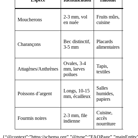
reco
Piège 
2-3 mm, vol
Fruits mûrs,
Moucherons
+ liqu
en nuée
cuisine
vaissel
Stock
Bec distinctif,
Placards
hermét
Charançons
3-5 mm
alimentaires
nettoy
vinaig
Ovales, 3-4
Netto
Tapis,
Attagènes/Anthrènes
mm, larves
vapeur
textiles
poilues
de cèd
Réduc
Salles
Longs, 10-15
humidi
Poissons d’argent
humides,
mm, écailleux
terre d
papiers
diatom
Cuisine,
Bicarb
2-3 mm, file
Fourmis noires
accès
sucre 
indienne
nourriture
colmat
{“@context”:”https://schema.org”,”@type”:”FAQPage”,”mainEntity