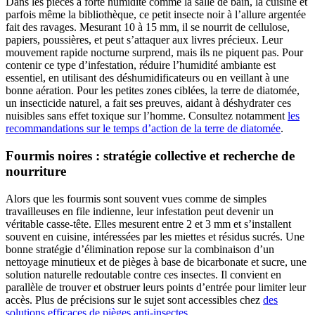
Dans les pièces à forte humidité comme la salle de bain, la cuisine et
parfois même la bibliothèque, ce petit insecte noir à l’allure argentée
fait des ravages. Mesurant 10 à 15 mm, il se nourrit de cellulose,
papiers, poussières, et peut s’attaquer aux livres précieux. Leur
mouvement rapide nocturne surprend, mais ils ne piquent pas. Pour
contenir ce type d’infestation, réduire l’humidité ambiante est
essentiel, en utilisant des déshumidificateurs ou en veillant à une
bonne aération. Pour les petites zones ciblées, la terre de diatomée,
un insecticide naturel, a fait ses preuves, aidant à déshydrater ces
nuisibles sans effet toxique sur l’homme. Consultez notamment
les
recommandations sur le temps d’action de la terre de diatomée
.
Fourmis noires : stratégie collective et recherche de
nourriture
Alors que les fourmis sont souvent vues comme de simples
travailleuses en file indienne, leur infestation peut devenir un
véritable casse-tête. Elles mesurent entre 2 et 3 mm et s’installent
souvent en cuisine, intéressées par les miettes et résidus sucrés. Une
bonne stratégie d’élimination repose sur la combinaison d’un
nettoyage minutieux et de pièges à base de bicarbonate et sucre, une
solution naturelle redoutable contre ces insectes. Il convient en
parallèle de trouver et obstruer leurs points d’entrée pour limiter leur
accès. Plus de précisions sur le sujet sont accessibles chez
des
solutions efficaces de pièges anti-insectes
.