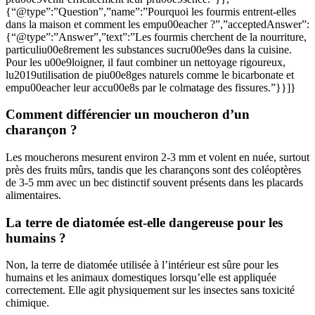
{“@type”:”Question”,”name”:”Pourquoi les fourmis entrent-elles
dans la maison et comment les empu00eacher ?”,”acceptedAnswer”:
{“@type”:”Answer”,”text”:”Les fourmis cherchent de la nourriture,
particuliu00e8rement les substances sucru00e9es dans la cuisine.
Pour les u00e9loigner, il faut combiner un nettoyage rigoureux,
lu2019utilisation de piu00e8ges naturels comme le bicarbonate et
empu00eacher leur accu00e8s par le colmatage des fissures.”}}]}
Comment différencier un moucheron d’un
charançon ?
Les moucherons mesurent environ 2-3 mm et volent en nuée, surtout
près des fruits mûrs, tandis que les charançons sont des coléoptères
de 3-5 mm avec un bec distinctif souvent présents dans les placards
alimentaires.
La terre de diatomée est-elle dangereuse pour les
humains ?
Non, la terre de diatomée utilisée à l’intérieur est sûre pour les
humains et les animaux domestiques lorsqu’elle est appliquée
correctement. Elle agit physiquement sur les insectes sans toxicité
chimique.