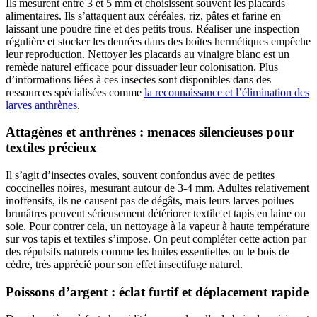
Ils mesurent entre 3 et 5 mm et choisissent souvent les placards
alimentaires. Ils s’attaquent aux céréales, riz, pâtes et farine en
laissant une poudre fine et des petits trous. Réaliser une inspection
régulière et stocker les denrées dans des boîtes hermétiques empêche
leur reproduction. Nettoyer les placards au vinaigre blanc est un
remède naturel efficace pour dissuader leur colonisation. Plus
d’informations liées à ces insectes sont disponibles dans des
ressources spécialisées comme
la reconnaissance et l’élimination des
larves anthrènes
.
Attagènes et anthrènes : menaces silencieuses pour
textiles précieux
Il s’agit d’insectes ovales, souvent confondus avec de petites
coccinelles noires, mesurant autour de 3-4 mm. Adultes relativement
inoffensifs, ils ne causent pas de dégâts, mais leurs larves poilues
brunâtres peuvent sérieusement détériorer textile et tapis en laine ou
soie. Pour contrer cela, un nettoyage à la vapeur à haute température
sur vos tapis et textiles s’impose. On peut compléter cette action par
des répulsifs naturels comme les huiles essentielles ou le bois de
cèdre, très apprécié pour son effet insectifuge naturel.
Poissons d’argent : éclat furtif et déplacement rapide