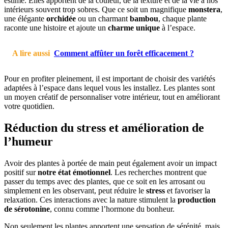
estimé. Elles apportent de la couleur, de la texture et de la vie à nos
intérieurs souvent trop sobres. Que ce soit un magnifique
monstera
,
une élégante
orchidée
ou un charmant
bambou
, chaque plante
raconte une histoire et ajoute un
charme unique
à l’espace.
A lire aussi
Comment affûter un forêt efficacement ?
Pour en profiter pleinement, il est important de choisir des variétés
adaptées à l’espace dans lequel vous les installez. Les plantes sont
un moyen créatif de personnaliser votre intérieur, tout en améliorant
votre quotidien.
Réduction du stress et amélioration de
l’humeur
Avoir des plantes à portée de main peut également avoir un impact
positif sur
notre état émotionnel
. Les recherches montrent que
passer du temps avec des plantes, que ce soit en les arrosant ou
simplement en les observant, peut réduire le
stress
et favoriser la
relaxation. Ces interactions avec la nature stimulent la
production
de sérotonine
, connu comme l’hormone du bonheur.
Non seulement les plantes apportent une sensation de sérénité, mais