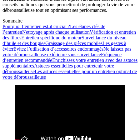
conseils pratiques qui vous permettront de prolonger la vie de votre
débroussailleuse tout en optimisant ses performances.
Sommaire
Pourquoi l’entretien est-il crucial ?
Les étapes clés de
l’entretien
Nettoyage après chaque utilisation
Vérification et entretien
des filtres
Entretien spécifique du moteur
Surveillance du niveau
d’huile et des bougies
Graissage des pièces mobiles
Les gestes à
éviter
Évitez l’utilisation d’accessoires endommagés
Ne laissez pas
votre débroussailleuse extérieure sans surveillance
Fréquence
d’entretien recommandée
Enrichissez votre entretien avec des astuces
supplémentaires
Astuces essentielles pour entretenir votre
débroussailleuse
Les astuces essentielles pour un entretien optimal de
votre débroussailleuse