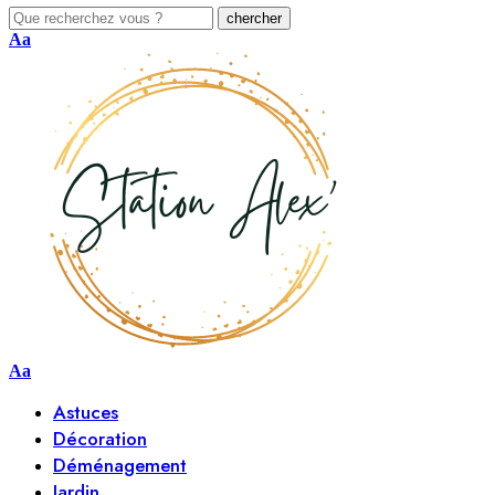
Aa
Aa
Astuces
Décoration
Déménagement
Jardin