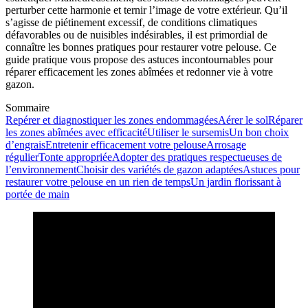
perturber cette harmonie et ternir l’image de votre extérieur. Qu’il
s’agisse de piétinement excessif, de conditions climatiques
défavorables ou de nuisibles indésirables, il est primordial de
connaître les bonnes pratiques pour restaurer votre pelouse. Ce
guide pratique vous propose des astuces incontournables pour
réparer efficacement les zones abîmées et redonner vie à votre
gazon.
Sommaire
Repérer et diagnostiquer les zones endommagées
Aérer le sol
Réparer
les zones abîmées avec efficacité
Utiliser le sursemis
Un bon choix
d’engrais
Entretenir efficacement votre pelouse
Arrosage
régulier
Tonte appropriée
Adopter des pratiques respectueuses de
l’environnement
Choisir des variétés de gazon adaptées
Astuces pour
restaurer votre pelouse en un rien de temps
Un jardin florissant à
portée de main