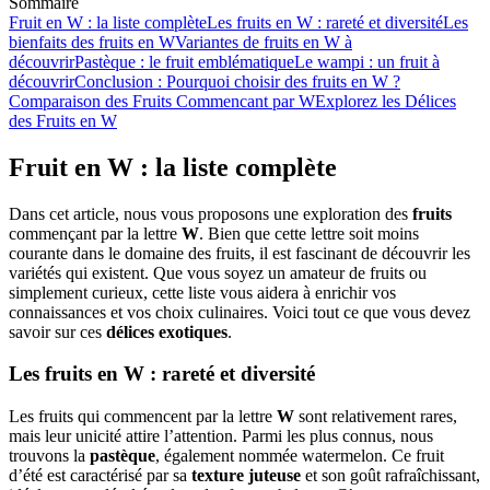
Sommaire
Fruit en W : la liste complète
Les fruits en W : rareté et diversité
Les
bienfaits des fruits en W
Variantes de fruits en W à
découvrir
Pastèque : le fruit emblématique
Le wampi : un fruit à
découvrir
Conclusion : Pourquoi choisir des fruits en W ?
Comparaison des Fruits Commencant par W
Explorez les Délices
des Fruits en W
Fruit en W : la liste complète
Dans cet article, nous vous proposons une exploration des
fruits
commençant par la lettre
W
. Bien que cette lettre soit moins
courante dans le domaine des fruits, il est fascinant de découvrir les
variétés qui existent. Que vous soyez un amateur de fruits ou
simplement curieux, cette liste vous aidera à enrichir vos
connaissances et vos choix culinaires. Voici tout ce que vous devez
savoir sur ces
délices exotiques
.
Les fruits en W : rareté et diversité
Les fruits qui commencent par la lettre
W
sont relativement rares,
mais leur unicité attire l’attention. Parmi les plus connus, nous
trouvons la
pastèque
, également nommée watermelon. Ce fruit
d’été est caractérisé par sa
texture juteuse
et son goût rafraîchissant,