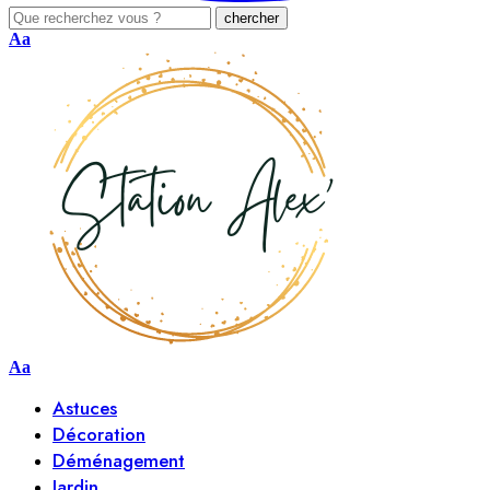
Aa
Aa
Astuces
Décoration
Déménagement
Jardin