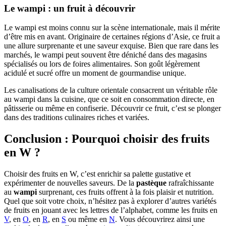
Le wampi : un fruit à découvrir
Le wampi est moins connu sur la scène internationale, mais il mérite
d’être mis en avant. Originaire de certaines régions d’Asie, ce fruit a
une allure surprenante et une saveur exquise. Bien que rare dans les
marchés, le wampi peut souvent être déniché dans des magasins
spécialisés ou lors de foires alimentaires. Son goût légèrement
acidulé et sucré offre un moment de gourmandise unique.
Les canalisations de la culture orientale consacrent un véritable rôle
au wampi dans la cuisine, que ce soit en consommation directe, en
pâtisserie ou même en confiserie. Découvrir ce fruit, c’est se plonger
dans des traditions culinaires riches et variées.
Conclusion : Pourquoi choisir des fruits
en W ?
Choisir des fruits en W, c’est enrichir sa palette gustative et
expérimenter de nouvelles saveurs. De la
pastèque
rafraîchissante
au
wampi
surprenant, ces fruits offrent à la fois plaisir et nutrition.
Quel que soit votre choix, n’hésitez pas à explorer d’autres variétés
de fruits en jouant avec les lettres de l’alphabet, comme les fruits en
V
, en
O
, en
R
, en
S
ou même en
N
. Vous découvrirez ainsi une