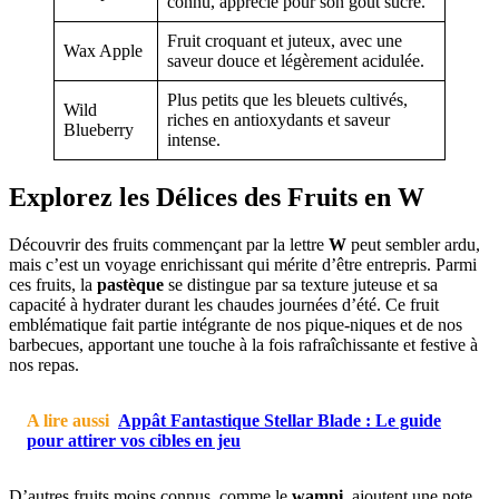
connu, apprécié pour son goût sucré.
Fruit croquant et juteux, avec une
Wax Apple
saveur douce et légèrement acidulée.
Plus petits que les bleuets cultivés,
Wild
riches en antioxydants et saveur
Blueberry
intense.
Explorez les Délices des Fruits en W
Découvrir des fruits commençant par la lettre
W
peut sembler ardu,
mais c’est un voyage enrichissant qui mérite d’être entrepris. Parmi
ces fruits, la
pastèque
se distingue par sa texture juteuse et sa
capacité à hydrater durant les chaudes journées d’été. Ce fruit
emblématique fait partie intégrante de nos pique-niques et de nos
barbecues, apportant une touche à la fois rafraîchissante et festive à
nos repas.
A lire aussi
Appât Fantastique Stellar Blade : Le guide
pour attirer vos cibles en jeu
D’autres fruits moins connus, comme le
wampi
, ajoutent une note