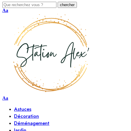
Aa
Aa
Astuces
Décoration
Déménagement
Jardin