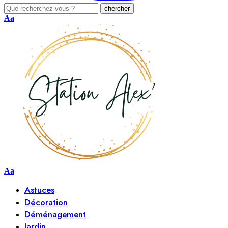
Aa
Aa
Astuces
Décoration
Déménagement
Jardin