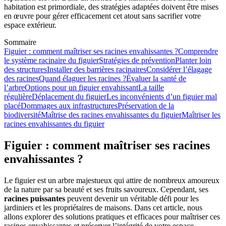
habitation est primordiale, des stratégies adaptées doivent être mises
en œuvre pour gérer efficacement cet atout sans sacrifier votre
espace extérieur.
Sommaire
Figuier : comment maîtriser ses racines envahissantes ?
Comprendre
le système racinaire du figuier
Stratégies de prévention
Planter loin
des structures
Installer des barrières racinaires
Considérer l’élagage
des racines
Quand élaguer les racines ?
Évaluer la santé de
l’arbre
Options pour un figuier envahissant
La taille
régulière
Déplacement du figuier
Les inconvénients d’un figuier mal
placé
Dommages aux infrastructures
Préservation de la
biodiversité
Maîtrise des racines envahissantes du figuier
Maîtriser les
racines envahissantes du figuier
Figuier : comment maîtriser ses racines
envahissantes ?
Le figuier est un arbre majestueux qui attire de nombreux amoureux
de la nature par sa beauté et ses fruits savoureux. Cependant, ses
racines puissantes
peuvent devenir un véritable défi pour les
jardiniers et les propriétaires de maisons. Dans cet article, nous
allons explorer des solutions pratiques et efficaces pour maîtriser ces
racines envahissantes et préserver l’intégrité de votre espace