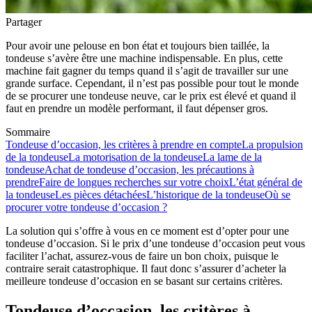
Partager
Pour avoir une pelouse en bon état et toujours bien taillée, la
tondeuse s’avère être une machine indispensable. En plus, cette
machine fait gagner du temps quand il s’agit de travailler sur une
grande surface. Cependant, il n’est pas possible pour tout le monde
de se procurer une tondeuse neuve, car le prix est élevé et quand il
faut en prendre un modèle performant, il faut dépenser gros.
Sommaire
Tondeuse d’occasion, les critères à prendre en compte
La propulsion
de la tondeuse
La motorisation de la tondeuse
La lame de la
tondeuse
Achat de tondeuse d’occasion, les précautions à
prendre
Faire de longues recherches sur votre choix
L’état général de
la tondeuse
Les pièces détachées
L’historique de la tondeuse
Où se
procurer votre tondeuse d’occasion ?
La solution qui s’offre à vous en ce moment est d’opter pour une
tondeuse d’occasion. Si le prix d’une tondeuse d’occasion peut vous
faciliter l’achat, assurez-vous de faire un bon choix, puisque le
contraire serait catastrophique. Il faut donc s’assurer d’acheter la
meilleure tondeuse d’occasion en se basant sur certains critères.
Tondeuse d’occasion, les critères à