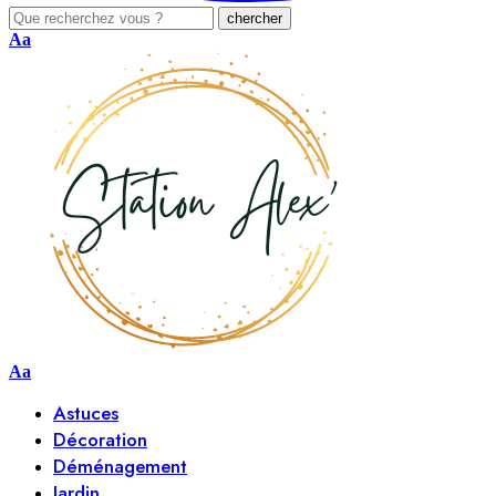
Aa
Aa
Astuces
Décoration
Déménagement
Jardin