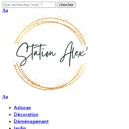
Aa
Aa
Astuces
Décoration
Déménagement
Jardin