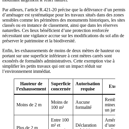
Par ailleurs, l’article R.421-20 précise que la délivrance d’un permis
d’aménager est systématique pour les travaux situés dans des zones
sensibles comme les périmètres des monuments historiques, les sites
classés ou en instance de classement, ainsi que dans les réserves
naturelles. Ces lieux bénéficient d’une protection renforcée
nécessitant une vigilance accrue sur les modifications du sol afin de
préserver le patrimoine et la biodiversité.
Enfin, les exhaussements de moins de deux mètres de hauteur ou
portant sur une superficie inférieure à cent mètres carrés sont
exonérés de formalités administratives. Cette exemption vise à
simplifier les petits travaux qui ont un impact réduit sur
l’environnement immédiat.
Hauteur de
Superficie
Autorisation
Exemples
l’exhaussement
concernée
requise
Remblai
Moins de
Aucune
Moins de 2 m
mineur dans
100 m²
formalité
un jardin pri
Entre 100
Aménagemen
m² et
Déclaration
d’une terrass
Plus de 2 m