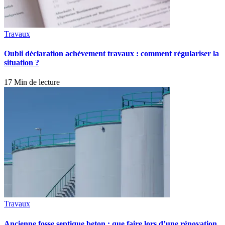
Travaux
Oubli déclaration achèvement travaux : comment régulariser la
situation ?
17 Min de lecture
Travaux
Ancienne fosse septique beton : que faire lors d’une rénovation