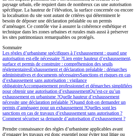
paysage urbain, elle requiert dans de nombreux cas une autorisation
spécifique. La hauteur de l’élévation, la surface concernée ou encore
la localisation du site sont autant de critères qui déterminent le
besoin de déposer une déclaration préalable ou un permis
d’aménager. Ce contrôle vise à assurer la cohérence esthétique et
technique dans les zones urbaines et rurales mais aussi à préserver
les sites patrimoniaux remarquables ou protégés.
Sommaire
Les règles d’urbanisme spécifiques à l’exhaussement : quand une
autorisation est-elle nécessaire ?
Lien entre hauteur d’exhaussement,
surface et permis de construire : compréhension des seuils
réglementaires
Exhaussement et déclaration préalable : démarches
administratives et documents nécessaires
Sanctions et risques en cas
d’exhaussement sans autorisation : vigilance
obligatoire
Accompagnement professionnel et démarches simplifiées
pour obtenir une autorisation d’exhaussement
Qu’est-ce qu’un
exhaussement en urbanisme ?
Quelle hauteur d’exhaussement
nécessite une déclaration préalable ?
Quand doit-on demander un
permis d’aménager pour un exhaussement ?
Quelles sont les
sanctions en cas de travaux d’exhaussement sans autorisation ?
Comment sécuriser sa demande d’autorisation d’exhaussement ?
Prendre connaissance des règles d’urbanisme applicables avant
d’engager les travaux est donc essentiel pour éviter tout litige ou