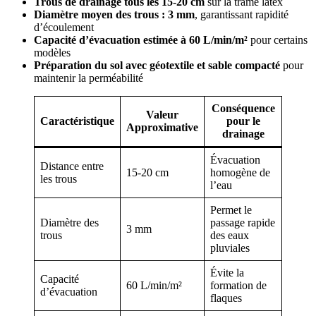
Trous de drainage tous les 15-20 cm
sur la trame latex
Diamètre moyen des trous : 3 mm
, garantissant rapidité
d’écoulement
Capacité d’évacuation estimée à 60 L/min/m²
pour certains
modèles
Préparation du sol avec géotextile et sable compacté
pour
maintenir la perméabilité
Conséquence
Valeur
Caractéristique
pour le
Approximative
drainage
Évacuation
Distance entre
15-20 cm
homogène de
les trous
l’eau
Permet le
Diamètre des
passage rapide
3 mm
trous
des eaux
pluviales
Évite la
Capacité
60 L/min/m²
formation de
d’évacuation
flaques