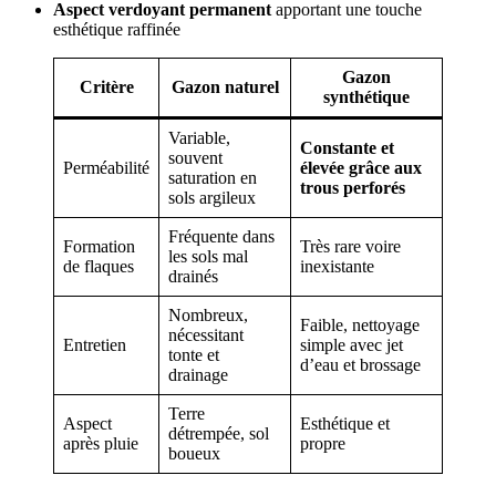
Aspect verdoyant permanent
apportant une touche
esthétique raffinée
Gazon
Critère
Gazon naturel
synthétique
Variable,
Constante et
souvent
Perméabilité
élevée grâce aux
saturation en
trous perforés
sols argileux
Fréquente dans
Formation
Très rare voire
les sols mal
de flaques
inexistante
drainés
Nombreux,
Faible, nettoyage
nécessitant
Entretien
simple avec jet
tonte et
d’eau et brossage
drainage
Terre
Aspect
Esthétique et
détrempée, sol
après pluie
propre
boueux