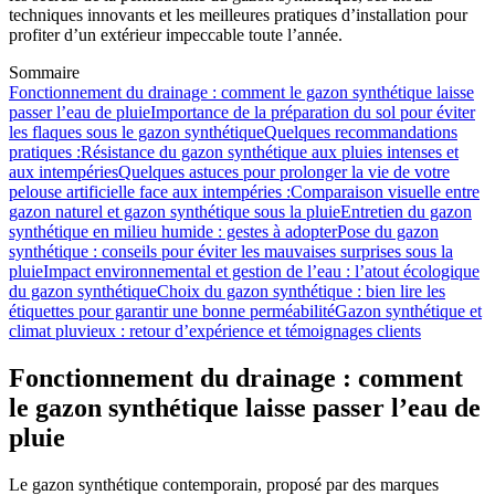
techniques innovants et les meilleures pratiques d’installation pour
profiter d’un extérieur impeccable toute l’année.
Sommaire
Fonctionnement du drainage : comment le gazon synthétique laisse
passer l’eau de pluie
Importance de la préparation du sol pour éviter
les flaques sous le gazon synthétique
Quelques recommandations
pratiques :
Résistance du gazon synthétique aux pluies intenses et
aux intempéries
Quelques astuces pour prolonger la vie de votre
pelouse artificielle face aux intempéries :
Comparaison visuelle entre
gazon naturel et gazon synthétique sous la pluie
Entretien du gazon
synthétique en milieu humide : gestes à adopter
Pose du gazon
synthétique : conseils pour éviter les mauvaises surprises sous la
pluie
Impact environnemental et gestion de l’eau : l’atout écologique
du gazon synthétique
Choix du gazon synthétique : bien lire les
étiquettes pour garantir une bonne perméabilité
Gazon synthétique et
climat pluvieux : retour d’expérience et témoignages clients
Fonctionnement du drainage : comment
le gazon synthétique laisse passer l’eau de
pluie
Le gazon synthétique contemporain, proposé par des marques