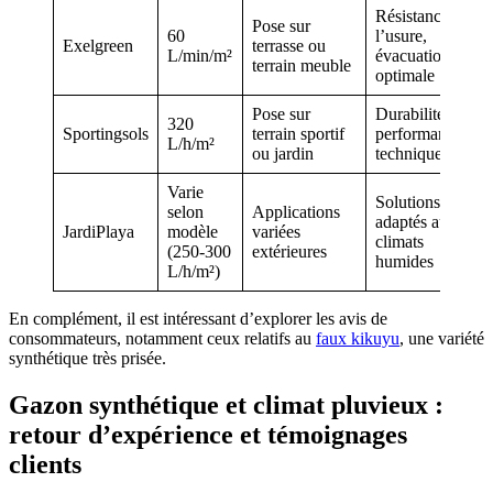
Résistance à
Pose sur
60
l’usure,
Exelgreen
terrasse ou
L/min/m²
évacuation
terrain meuble
optimale
Pose sur
Durabilité,
320
Sportingsols
terrain sportif
performance
L/h/m²
ou jardin
technique
Varie
Solutions
selon
Applications
adaptés aux
JardiPlaya
modèle
variées
climats
(250-300
extérieures
humides
L/h/m²)
En complément, il est intéressant d’explorer les avis de
consommateurs, notamment ceux relatifs au
faux kikuyu
, une variété
synthétique très prisée.
Gazon synthétique et climat pluvieux :
retour d’expérience et témoignages
clients