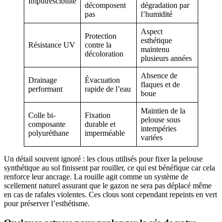
Imputrescibilité
décomposent
dégradation par
pas
l’humidité
Aspect
Protection
esthétique
Résistance UV
contre la
maintenu
décoloration
plusieurs années
Absence de
Drainage
Évacuation
flaques et de
performant
rapide de l’eau
boue
Maintien de la
Colle bi-
Fixation
pelouse sous
composante
durable et
intempéries
polyuréthane
imperméable
variées
Un détail souvent ignoré : les clous utilisés pour fixer la pelouse
synthétique au sol finissent par rouiller, ce qui est bénéfique car cela
renforce leur ancrage. La rouille agit comme un système de
scellement naturel assurant que le gazon ne sera pas déplacé même
en cas de rafales violentes. Ces clous sont cependant repeints en vert
pour préserver l’esthétisme.