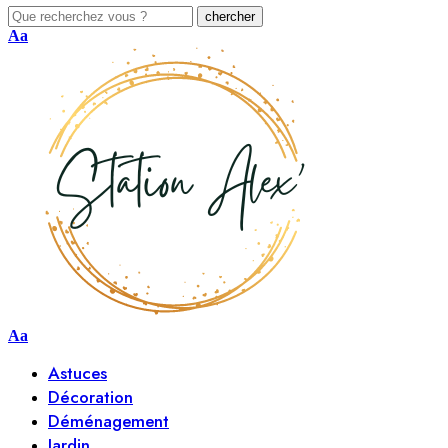
Aa
Aa
Astuces
Décoration
Déménagement
Jardin