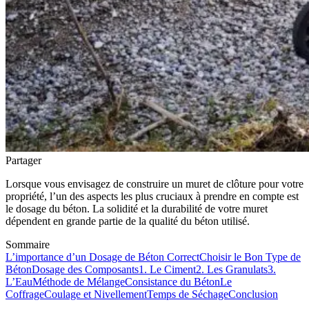
Partager
Lorsque vous envisagez de construire un muret de clôture pour votre
propriété, l’un des aspects les plus cruciaux à prendre en compte est
le dosage du béton. La solidité et la durabilité de votre muret
dépendent en grande partie de la qualité du béton utilisé.
Sommaire
L’importance d’un Dosage de Béton Correct
Choisir le Bon Type de
Béton
Dosage des Composants
1. Le Ciment
2. Les Granulats
3.
L’Eau
Méthode de Mélange
Consistance du Béton
Le
Coffrage
Coulage et Nivellement
Temps de Séchage
Conclusion