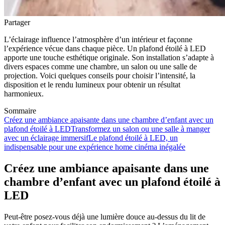
Partager
L’éclairage influence l’atmosphère d’un intérieur et façonne
l’expérience vécue dans chaque pièce. Un plafond étoilé à LED
apporte une touche esthétique originale. Son installation s’adapte à
divers espaces comme une chambre, un salon ou une salle de
projection. Voici quelques conseils pour choisir l’intensité, la
disposition et le rendu lumineux pour obtenir un résultat
harmonieux.
Sommaire
Créez une ambiance apaisante dans une chambre d’enfant avec un
plafond étoilé à LED
Transformez un salon ou une salle à manger
avec un éclairage immersif
Le plafond étoilé à LED, un
indispensable pour une expérience home cinéma inégalée
Créez une ambiance apaisante dans une
chambre d’enfant avec un plafond étoilé à
LED
Peut-être posez-vous déjà une lumière douce au-dessus du lit de