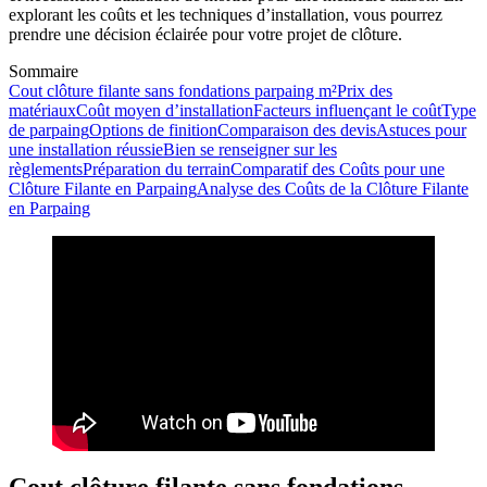
explorant les coûts et les techniques d’installation, vous pourrez
prendre une décision éclairée pour votre projet de clôture.
Sommaire
Cout clôture filante sans fondations parpaing m²
Prix des
matériaux
Coût moyen d’installation
Facteurs influençant le coût
Type
de parpaing
Options de finition
Comparaison des devis
Astuces pour
une installation réussie
Bien se renseigner sur les
règlements
Préparation du terrain
Comparatif des Coûts pour une
Clôture Filante en Parpaing
Analyse des Coûts de la Clôture Filante
en Parpaing
Cout clôture filante sans fondations