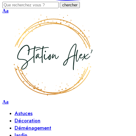
Aa
Aa
Astuces
Décoration
Déménagement
Jardin