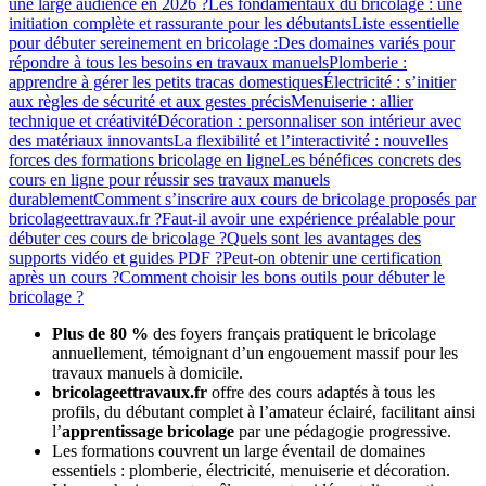
une large audience en 2026 ?
Les fondamentaux du bricolage : une
initiation complète et rassurante pour les débutants
Liste essentielle
pour débuter sereinement en bricolage :
Des domaines variés pour
répondre à tous les besoins en travaux manuels
Plomberie :
apprendre à gérer les petits tracas domestiques
Électricité : s’initier
aux règles de sécurité et aux gestes précis
Menuiserie : allier
technique et créativité
Décoration : personnaliser son intérieur avec
des matériaux innovants
La flexibilité et l’interactivité : nouvelles
forces des formations bricolage en ligne
Les bénéfices concrets des
cours en ligne pour réussir ses travaux manuels
durablement
Comment s’inscrire aux cours de bricolage proposés par
bricolageettravaux.fr ?
Faut-il avoir une expérience préalable pour
débuter ces cours de bricolage ?
Quels sont les avantages des
supports vidéo et guides PDF ?
Peut-on obtenir une certification
après un cours ?
Comment choisir les bons outils pour débuter le
bricolage ?
Plus de 80 %
des foyers français pratiquent le bricolage
annuellement, témoignant d’un engouement massif pour les
travaux manuels à domicile.
bricolageettravaux.fr
offre des cours adaptés à tous les
profils, du débutant complet à l’amateur éclairé, facilitant ainsi
l’
apprentissage bricolage
par une pédagogie progressive.
Les formations couvrent un large éventail de domaines
essentiels : plomberie, électricité, menuiserie et décoration.