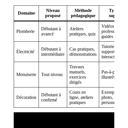
Niveau
Méthode
Type de
Domaine
proposé
pédagogique
support
Vidéos
Débutant à
Ateliers
Plomberie
professionnelle
avancé
pratiques, quiz
guides PDF
Tutoriels vidéo
Débutant à
Cas pratiques,
Électricité
supports
intermédiaire
démonstrations
interactifs
Travaux
manuels,
Pas-à-pas
Menuiserie
Tout niveau
exercices
illustrés
dirigés
Cours en
Exemples
Débutant à
Décoration
ligne, ateliers
photo, conseil
confirmé
pratiques
personnalisés