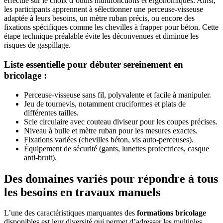
effectué sur le choix d’outils multifonctions et ergonomiques. Ainsi,
les participants apprennent à sélectionner une perceuse-visseuse
adaptée à leurs besoins, un mètre ruban précis, ou encore des
fixations spécifiques comme les chevilles à frapper pour béton. Cette
étape technique préalable évite les déconvenues et diminue les
risques de gaspillage.
Liste essentielle pour débuter sereinement en
bricolage :
Perceuse-visseuse sans fil, polyvalente et facile à manipuler.
Jeu de tournevis, notamment cruciformes et plats de
différentes tailles.
Scie circulaire avec couteau diviseur pour les coupes précises.
Niveau à bulle et mètre ruban pour les mesures exactes.
Fixations variées (chevilles béton, vis auto-perceuses).
Équipement de sécurité (gants, lunettes protectrices, casque
anti-bruit).
Des domaines variés pour répondre à tous
les besoins en travaux manuels
L’une des caractéristiques marquantes des
formations bricolage
disponibles est leur diversité qui permet d’adresser les multiples