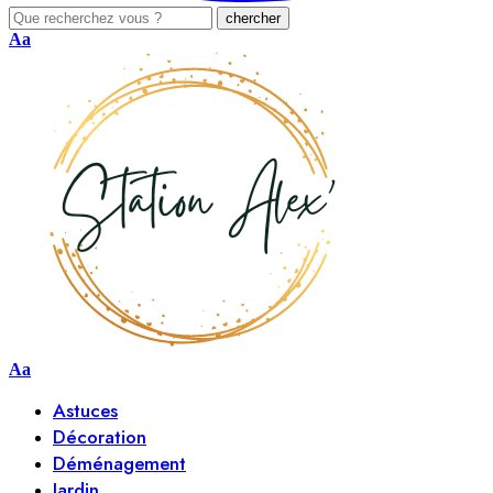
Aa
Aa
Astuces
Décoration
Déménagement
Jardin