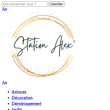
Aa
Aa
Astuces
Décoration
Déménagement
Jardin