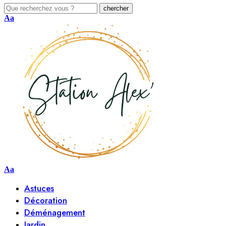
Aa
Aa
Astuces
Décoration
Déménagement
Jardin