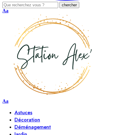
Aa
Aa
Astuces
Décoration
Déménagement
Jardin