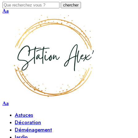
Aa
Aa
Astuces
Décoration
Déménagement
Jardin