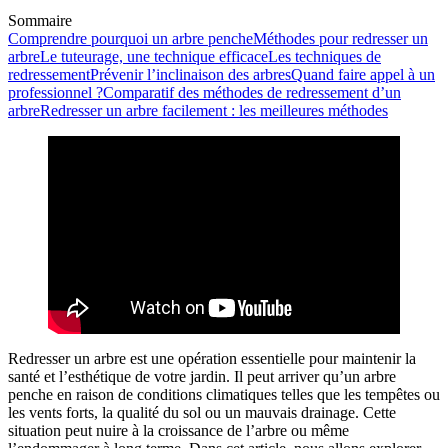
Sommaire
Comprendre pourquoi un arbre penche
Méthodes pour redresser un
arbre
Le tuteurage, une technique efficace
Les techniques de
redressement
Prévenir l’inclinaison des arbres
Quand faire appel à un
professionnel ?
Comparatif des méthodes de redressement d’un
arbre
Redresser un arbre facilement : les meilleures méthodes
Redresser un arbre est une opération essentielle pour maintenir la
santé et l’esthétique de votre jardin. Il peut arriver qu’un arbre
penche en raison de conditions climatiques telles que les tempêtes ou
les vents forts, la qualité du sol ou un mauvais drainage. Cette
situation peut nuire à la croissance de l’arbre ou même