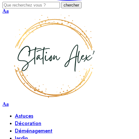
Aa
Aa
Astuces
Décoration
Déménagement
Jardin