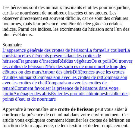
Les hérissons sont des animaux fascinants et utiles pour nos jardins,
car ils se nourrissent de nombreux insectes et ravageurs. Les
observer directement est souvent difficile, car ce sont des créatures
nocturnes, mais leur présence peut être décelée grâce à certains
indices. Parmi ces indices, les excréments du hérisson sont l’un des
plus révélateurs.
Sommaire
L’apparence générale des crottes de hérisson
La forme
La couleur
La
consistance
Les éléments présents dans les crottes de
hérisson
Fragments d’insectes
Résidus végétaux
Os et poils
Où trouver
les crottes de hérisson ?
Près des sources de nourriture
Le long des
clôtures ou des murs
Autour des abris
Différences avec les crottes
d’autres animaux
Comparaison avec les crottes de rat
Comparaison
avec les crottes de chat
Comparaison avec les crottes de
renard
Comment favoriser la présence de hérissons dans votre
jardin
Aménager des abris
Éviter les produits chimiques
Installer des
points d’eau et de nourriture
Apprendre à reconnaître une
crotte de hérisson
peut vous aider à
confirmer la présence de cet animal dans votre environnement. Cet
article vous expliquera comment identifier les crottes de hérisson en
fonction de leur apparence, de leur texture et de leur emplacement.