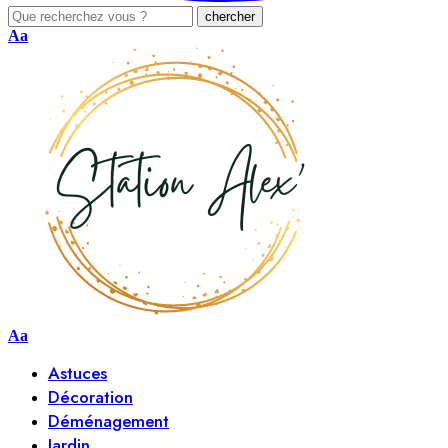
Aa
Aa
Astuces
Décoration
Déménagement
Jardin