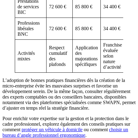
Prestations
de services
72 600 €
85 800 €
34 400 €
BIC
Professions
libérales
72 600 €
85 800 €
34 400 €
BNC
Franchise
Respect
Application
évaluée
Activités
cumulatif
des
selon
mixtes
des
majorations
nature
plafonds
spécifiques
d’activité
L’adoption de bonnes pratiques financières dès la création de la
micro-entreprise évite les mauvaises surprises et favorise un
développement serein. De la même façon, consulter régulièrement
des experts comptables ou des conseillers bancaires, disponibles
notamment via des plateformes spécialisées comme SWAPN, permet
d’ajuster en temps réel la stratégie financière.
Pour enrichir votre expertise sur la gestion et la protection dans le
cadre professionnel, explorez également des conseils pratiques sur
comment
protéger un véhicule à domicile
ou comment
choisir un
bureau d’angle professionnel ergonomique
.