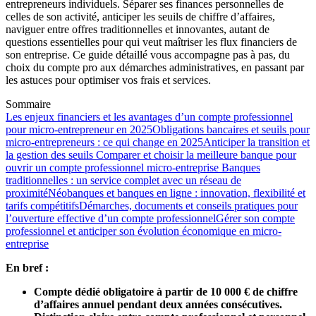
entrepreneurs individuels. Séparer ses finances personnelles de
celles de son activité, anticiper les seuils de chiffre d’affaires,
naviguer entre offres traditionnelles et innovantes, autant de
questions essentielles pour qui veut maîtriser les flux financiers de
son entreprise. Ce guide détaillé vous accompagne pas à pas, du
choix du compte pro aux démarches administratives, en passant par
les astuces pour optimiser vos frais et services.
Sommaire
Les enjeux financiers et les avantages d’un compte professionnel
pour micro-entrepreneur en 2025
Obligations bancaires et seuils pour
micro-entrepreneurs : ce qui change en 2025
Anticiper la transition et
la gestion des seuils
Comparer et choisir la meilleure banque pour
ouvrir un compte professionnel micro-entreprise
Banques
traditionnelles : un service complet avec un réseau de
proximité
Néobanques et banques en ligne : innovation, flexibilité et
tarifs compétitifs
Démarches, documents et conseils pratiques pour
l’ouverture effective d’un compte professionnel
Gérer son compte
professionnel et anticiper son évolution économique en micro-
entreprise
En bref :
Compte dédié obligatoire à partir de 10 000 € de chiffre
d’affaires annuel pendant deux années consécutives.