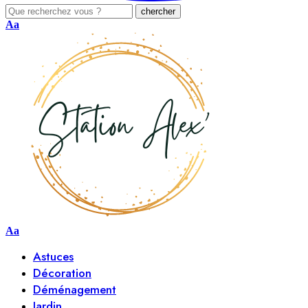
Aa
Aa
Astuces
Décoration
Déménagement
Jardin