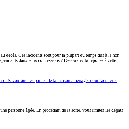
au décès. Ces incidents sont pour la plupart du temps dus à la non-
s dépendants dans leurs concessions ? Découvrez la réponse à cette
aison
Savoir quelles parties de la maison aménager pour faciliter le
d une personne âgée. En procédant de la sorte, vous limitez les dégâts