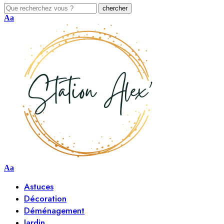
Aa
Aa
Astuces
Décoration
Déménagement
Jardin