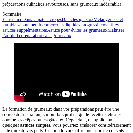
préparations culinaires savoureuses, sans grumeaux indésirables.
Sommaire
En résumé
Dans la pâte à crêpes
Dans les gâteaux
Mélanger sec et
humide séparément
Incorporer les liquides progressivement
Les
astuces supplémentaires
Astuce pour éviter les grumeaux
Maîtriser
l’art de la préparation sans grumeaux
La formation de grumeaux dans vos préparations peut être une
source de frustration, surtout lorsqu’il s’agit de recettes délicates
comme les crêpes ou les gâteaux. Cependant, en appliquant
quelques
astuces simples
, vous pourriez améliorer considérablement
la texture de vos plats. Cet article vous offre une série de conseils