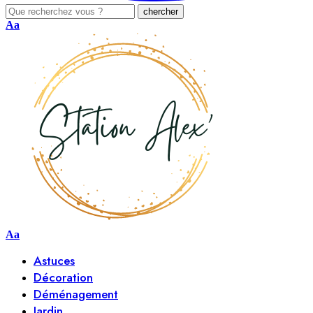
Aa
Aa
Astuces
Décoration
Déménagement
Jardin