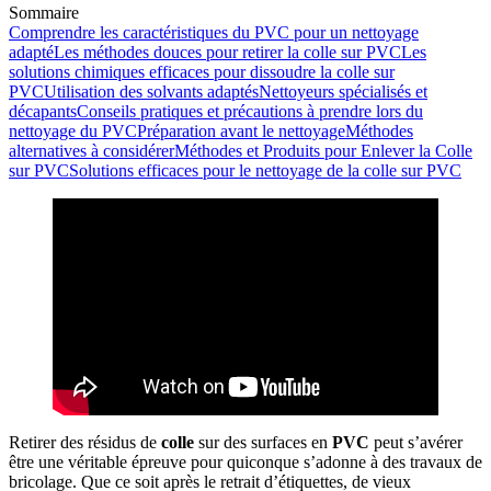
Sommaire
Comprendre les caractéristiques du PVC pour un nettoyage
adapté
Les méthodes douces pour retirer la colle sur PVC
Les
solutions chimiques efficaces pour dissoudre la colle sur
PVC
Utilisation des solvants adaptés
Nettoyeurs spécialisés et
décapants
Conseils pratiques et précautions à prendre lors du
nettoyage du PVC
Préparation avant le nettoyage
Méthodes
alternatives à considérer
Méthodes et Produits pour Enlever la Colle
sur PVC
Solutions efficaces pour le nettoyage de la colle sur PVC
Retirer des résidus de
colle
sur des surfaces en
PVC
peut s’avérer
être une véritable épreuve pour quiconque s’adonne à des travaux de
bricolage. Que ce soit après le retrait d’étiquettes, de vieux