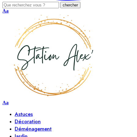
Aa
Aa
Astuces
Décoration
Déménagement
Jardin