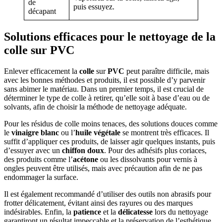
de
puis essuyez.
décapant
Solutions efficaces pour le nettoyage de la
colle sur PVC
Enlever efficacement la
colle
sur
PVC
peut paraître difficile, mais
avec les bonnes méthodes et produits, il est possible d’y parvenir
sans abimer le matériau. Dans un premier temps, il est crucial de
déterminer le type de colle à retirer, qu’elle soit à base d’eau ou de
solvants, afin de choisir la méthode de nettoyage adéquate.
Pour les résidus de colle moins tenaces, des solutions douces comme
le
vinaigre blanc
ou l’
huile végétale
se montrent très efficaces. Il
suffit d’appliquer ces produits, de laisser agir quelques instants, puis
d’essuyer avec un
chiffon doux
. Pour des adhésifs plus coriaces,
des produits comme l’
acétone
ou les dissolvants pour vernis à
ongles peuvent être utilisés, mais avec précaution afin de ne pas
endommager la surface.
Il est également recommandé d’utiliser des outils non abrasifs pour
frotter délicatement, évitant ainsi des rayures ou des marques
indésirables. Enfin, la
patience
et la
délicatesse
lors du nettoyage
garantiront un résultat impeccable et la préservation de l’esthétique