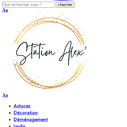
Aa
Aa
Astuces
Décoration
Déménagement
Jardin