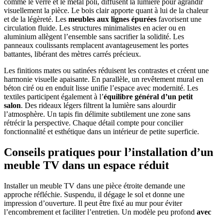
comme le verre et le métal poli, diffusent la lumière pour agrandir
visuellement la pièce. Le bois clair apporte quant à lui de la chaleur
et de la légèreté. Les
meubles aux lignes épurées
favorisent une
circulation fluide. Les structures minimalistes en acier ou en
aluminium allègent l’ensemble sans sacrifier la solidité. Les
panneaux coulissants remplacent avantageusement les portes
battantes, libérant des mètres carrés précieux.
Les finitions mates ou satinées réduisent les contrastes et créent une
harmonie visuelle apaisante. En parallèle, un revêtement mural en
béton ciré ou en enduit lisse unifie l’espace avec modernité. Les
textiles participent également à l’
équilibre général d’un petit
salon
. Des rideaux légers filtrent la lumière sans alourdir
l’atmosphère. Un tapis fin délimite subtilement une zone sans
rétrécir la perspective. Chaque détail compte pour concilier
fonctionnalité et esthétique dans un intérieur de petite superficie.
Conseils pratiques pour l’installation d’un
meuble TV dans un espace réduit
Installer un meuble TV dans une pièce étroite demande une
approche réfléchie. Suspendu, il dégage le sol et donne une
impression d’ouverture. Il peut être fixé au mur pour éviter
l’encombrement et faciliter l’entretien. Un modèle peu profond
avec