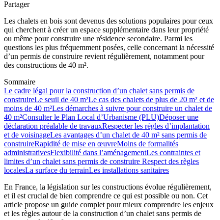
Partager
Les chalets en bois sont devenus des solutions populaires pour ceux
qui cherchent à créer un espace supplémentaire dans leur propriété
ou même pour construire une résidence secondaire. Parmi les
questions les plus fréquemment posées, celle concernant la nécessité
d’un permis de construire revient régulièrement, notamment pour
des constructions de 40 m².
Sommaire
Le cadre légal pour la construction d’un chalet sans permis de
construire
Le seuil de 40 m²
Le cas des chalets de plus de 20 m² et de
moins de 40 m²
Les démarches à suivre pour construire un chalet de
40 m²
Consulter le Plan Local d’Urbanisme (PLU)
Déposer une
déclaration préalable de travaux
Respecter les règles d’implantation
et de voisinage
Les avantages d’un chalet de 40 m² sans permis de
construire
Rapidité de mise en œuvre
Moins de formalités
administratives
Flexibilité dans l’aménagement
Les contraintes et
limites d’un chalet sans permis de construire
Respect des règles
locales
La surface du terrain
Les installations sanitaires
En France, la législation sur les constructions évolue régulièrement,
et il est crucial de bien comprendre ce qui est possible ou non. Cet
article propose un guide complet pour mieux comprendre les enjeux
et les règles autour de la construction d’un chalet sans permis de