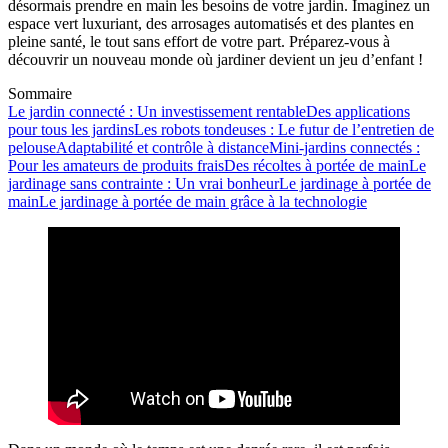
désormais prendre en main les besoins de votre jardin. Imaginez un
espace vert luxuriant, des arrosages automatisés et des plantes en
pleine santé, le tout sans effort de votre part. Préparez-vous à
découvrir un nouveau monde où jardiner devient un jeu d’enfant !
Sommaire
Le jardin connecté : Un investissement rentable
Des applications
pour tous les jardins
Les robots tondeuses : Le futur de l’entretien de
pelouse
Adaptabilité et contrôle à distance
Mini-jardins connectés :
Pour les amateurs de produits frais
Des récoltes à portée de main
Le
jardinage sans contrainte : Un vrai bonheur
Le jardinage à portée de
main
Le jardinage à portée de main grâce à la technologie