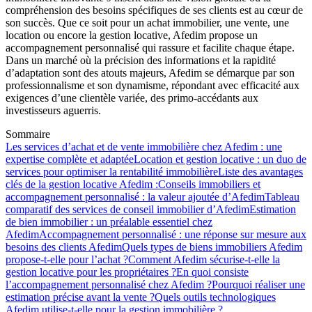
compréhension des besoins spécifiques de ses clients est au cœur de
son succès. Que ce soit pour un achat immobilier, une vente, une
location ou encore la gestion locative, Afedim propose un
accompagnement personnalisé qui rassure et facilite chaque étape.
Dans un marché où la précision des informations et la rapidité
d’adaptation sont des atouts majeurs, Afedim se démarque par son
professionnalisme et son dynamisme, répondant avec efficacité aux
exigences d’une clientèle variée, des primo-accédants aux
investisseurs aguerris.
Sommaire
Les services d’achat et de vente immobilière chez Afedim : une
expertise complète et adaptée
Location et gestion locative : un duo de
services pour optimiser la rentabilité immobilière
Liste des avantages
clés de la gestion locative Afedim :
Conseils immobiliers et
accompagnement personnalisé : la valeur ajoutée d’Afedim
Tableau
comparatif des services de conseil immobilier d’Afedim
Estimation
de bien immobilier : un préalable essentiel chez
Afedim
Accompagnement personnalisé : une réponse sur mesure aux
besoins des clients Afedim
Quels types de biens immobiliers Afedim
propose-t-elle pour l’achat ?
Comment Afedim sécurise-t-elle la
gestion locative pour les propriétaires ?
En quoi consiste
l’accompagnement personnalisé chez Afedim ?
Pourquoi réaliser une
estimation précise avant la vente ?
Quels outils technologiques
Afedim utilise-t-elle pour la gestion immobilière ?